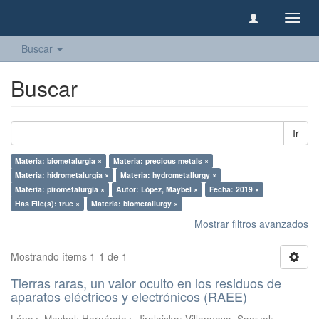
Camb
naveg
Buscar
Buscar
Ir
Materia: biometalurgia ×
Materia: precious metals ×
Materia: hidrometalurgia ×
Materia: hydrometallurgy ×
Materia: pirometalurgia ×
Autor: López, Maybel ×
Fecha: 2019 ×
Has File(s): true ×
Materia: biometallurgy ×
Mostrar filtros avanzados
Mostrando ítems 1-1 de 1
Tierras raras, un valor oculto en los residuos de
aparatos eléctricos y electrónicos (RAEE)
López, Maybel
;
Hernández, Jiraleiska
;
Villanueva, Samuel
;