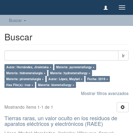
Camb
naveg
Buscar
Buscar
Ir
Autor: Hernández, Jiraleiska ×
Materia: pyrometallurgy ×
Materia: hidrometalurgia ×
Materia: hydrometallurgy ×
Materia: pirometalurgia ×
Autor: López, Maybel ×
Fecha: 2019 ×
Has File(s): true ×
Materia: biometallurgy ×
Mostrar filtros avanzados
Mostrando ítems 1-1 de 1
Tierras raras, un valor oculto en los residuos de
aparatos eléctricos y electrónicos (RAEE)
López, Maybel
;
Hernández, Jiraleiska
;
Villanueva, Samuel
;