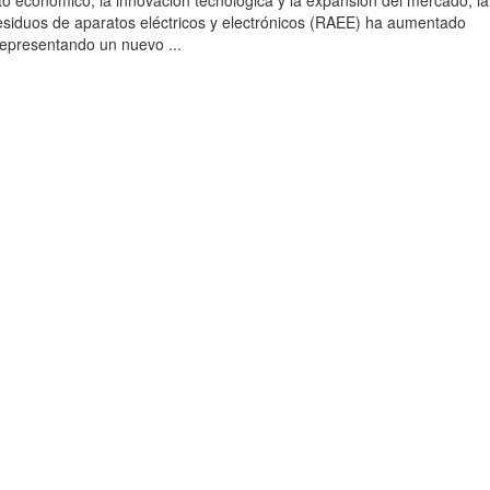
to económico, la innovación tecnológica y la expansión del mercado, la
esiduos de aparatos eléctricos y electrónicos (RAEE) ha aumentado
 representando un nuevo ...