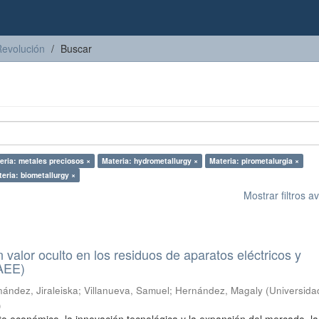
Revolución
Buscar
eria: metales preciosos ×
Materia: hydrometallurgy ×
Materia: pirometalurgia ×
eria: biometallurgy ×
Mostrar filtros 
n valor oculto en los residuos de aparatos eléctricos y
RAEE)
ández, Jiraleiska
;
Villanueva, Samuel
;
Hernández, Magaly
(
Universida
)