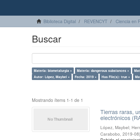
Biblioteca Digital
REVENCYT
Ciencia en 
Buscar
Materia: biometalurgia ×
Materia: dangerous substances ×
Mat
Autor: López, Maybel ×
Fecha: 2019 ×
Has File(s): true ×
Mat
Mostrando ítems 1-1 de 1
Tierras raras, u
electrónicos (
López, Maybel
;
Hern
Carabobo
,
2019-08