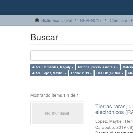
Biblioteca Digital
REVENCYT
Ciencia en 
Buscar
Autor: Hernández, Magaly ×
Materia: precious metals ×
Materi
Autor: López, Maybel ×
Fecha: 2019 ×
Has File(s): true ×
Mat
Mostrando ítems 1-1 de 1
Tierras raras, u
electrónicos (
López, Maybel
;
Hern
Carabobo
,
2019-08