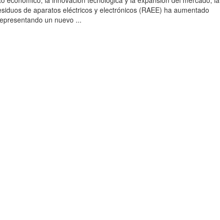
to económico, la innovación tecnológica y la expansión del mercado, la
esiduos de aparatos eléctricos y electrónicos (RAEE) ha aumentado
 representando un nuevo ...