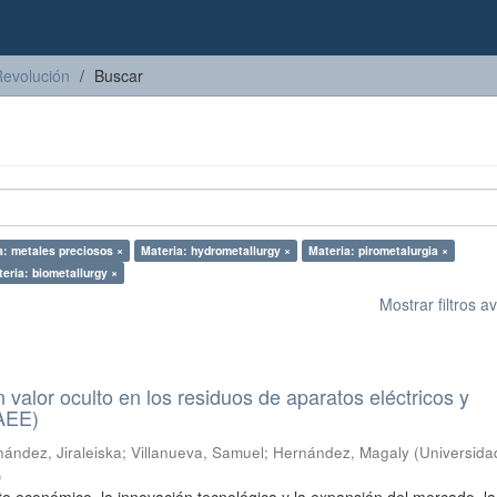
Revolución
Buscar
a: metales preciosos ×
Materia: hydrometallurgy ×
Materia: pirometalurgia ×
eria: biometallurgy ×
Mostrar filtros 
n valor oculto en los residuos de aparatos eléctricos y
RAEE)
ández, Jiraleiska
;
Villanueva, Samuel
;
Hernández, Magaly
(
Universida
)