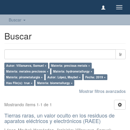
Camb
naveg
Buscar
Buscar
Ir
Autor: Villanueva, Samuel ×
Materia: precious metals ×
Materia: metales preciosos ×
Materia: hydrometallurgy ×
Materia: pirometalurgia ×
Autor: López, Maybel ×
Fecha: 2019 ×
Has File(s): true ×
Materia: biometallurgy ×
Mostrar filtros avanzados
Mostrando ítems 1-1 de 1
Tierras raras, un valor oculto en los residuos de
aparatos eléctricos y electrónicos (RAEE)
López, Maybel
;
Hernández, Jiraleiska
;
Villanueva, Samuel
;