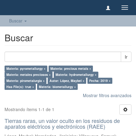
Camb
naveg
Buscar
Buscar
Ir
Materia: pyrometallurgy ×
Materia: precious metals ×
Materia: metales preciosos ×
Materia: hydrometallurgy ×
Materia: pirometalurgia ×
Autor: López, Maybel ×
Fecha: 2019 ×
Has File(s): true ×
Materia: biometallurgy ×
Mostrar filtros avanzados
Mostrando ítems 1-1 de 1
Tierras raras, un valor oculto en los residuos de
aparatos eléctricos y electrónicos (RAEE)
López, Maybel
;
Hernández, Jiraleiska
;
Villanueva, Samuel
;