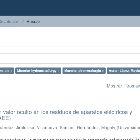
Revolución
Buscar
metals ×
Materia: hydrometallurgy ×
Materia: pirometalurgia ×
Autor: López, Maybe
Mostrar filtros 
n valor oculto en los residuos de aparatos eléctricos y
RAEE)
ández, Jiraleiska
;
Villanueva, Samuel
;
Hernández, Magaly
(
Universida
)