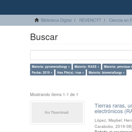
Biblioteca Digital
REVENCYT
Ciencia en 
Buscar
Materia: pyrometallurgy ×
Materia: RAEE ×
Materia: precious 
Fecha: 2019 ×
Has File(s): true ×
Materia: biometallurgy ×
Mostrando ítems 1-1 de 1
Tierras raras, u
electrónicos (
López, Maybel
;
Hern
Carabobo
,
2019-08