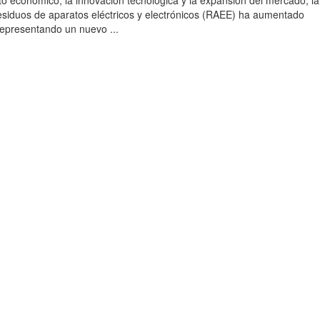
to económico, la innovación tecnológica y la expansión del mercado, la
esiduos de aparatos eléctricos y electrónicos (RAEE) ha aumentado
 representando un nuevo ...