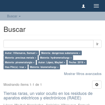
Camb
naveg
Buscar
Buscar
Ir
Autor: Villanueva, Samuel ×
Materia: dangerous substances ×
Materia: precious metals ×
Materia: hydrometallurgy ×
Materia: pirometalurgia ×
Autor: López, Maybel ×
Fecha: 2019 ×
Has File(s): true ×
Materia: biometallurgy ×
Mostrar filtros avanzados
Mostrando ítems 1-1 de 1
Tierras raras, un valor oculto en los residuos de
aparatos eléctricos y electrónicos (RAEE)
López, Maybel
;
Hernández, Jiraleiska
;
Villanueva, Samuel
;