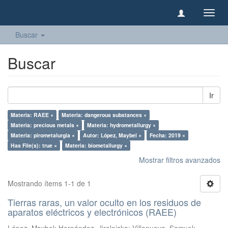
Camb
naveg
Buscar
Buscar
Ir
Materia: RAEE ×
Materia: dangerous substances ×
Materia: precious metals ×
Materia: hydrometallurgy ×
Materia: pirometalurgia ×
Autor: López, Maybel ×
Fecha: 2019 ×
Has File(s): true ×
Materia: biometallurgy ×
Mostrar filtros avanzados
Mostrando ítems 1-1 de 1
Tierras raras, un valor oculto en los residuos de
aparatos eléctricos y electrónicos (RAEE)
López, Maybel
;
Hernández, Jiraleiska
;
Villanueva, Samuel
;