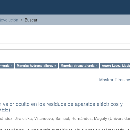
Revolución
Buscar
 metals ×
Materia: hydrometallurgy ×
Materia: pirometalurgia ×
Autor: López, Mayb
Mostrar filtros 
n valor oculto en los residuos de aparatos eléctricos y
RAEE)
ández, Jiraleiska
;
Villanueva, Samuel
;
Hernández, Magaly
(
Universida
)