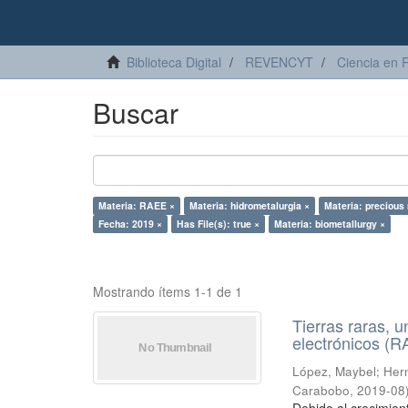
Biblioteca Digital
REVENCYT
Ciencia en 
Buscar
Materia: RAEE ×
Materia: hidrometalurgia ×
Materia: precious
Fecha: 2019 ×
Has File(s): true ×
Materia: biometallurgy ×
Mostrando ítems 1-1 de 1
Tierras raras, u
electrónicos (
López, Maybel
;
Hern
Carabobo
,
2019-08