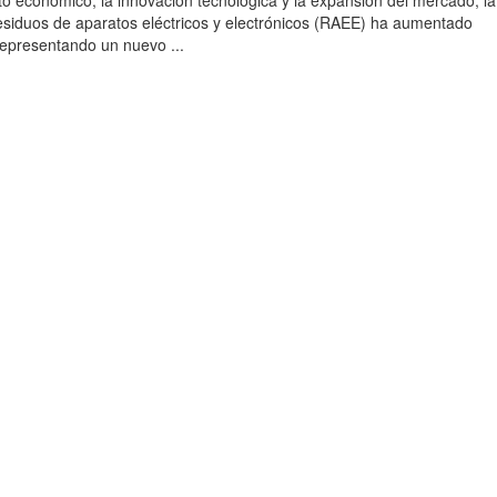
to económico, la innovación tecnológica y la expansión del mercado, la
esiduos de aparatos eléctricos y electrónicos (RAEE) ha aumentado
 representando un nuevo ...