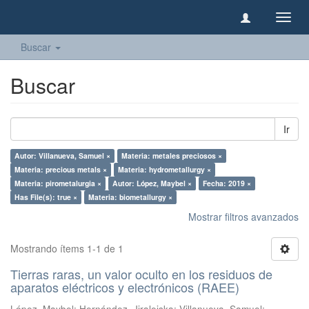
Camb
naveg
Buscar
Buscar
Ir
Autor: Villanueva, Samuel ×
Materia: metales preciosos ×
Materia: precious metals ×
Materia: hydrometallurgy ×
Materia: pirometalurgia ×
Autor: López, Maybel ×
Fecha: 2019 ×
Has File(s): true ×
Materia: biometallurgy ×
Mostrar filtros avanzados
Mostrando ítems 1-1 de 1
Tierras raras, un valor oculto en los residuos de
aparatos eléctricos y electrónicos (RAEE)
López, Maybel
;
Hernández, Jiraleiska
;
Villanueva, Samuel
;