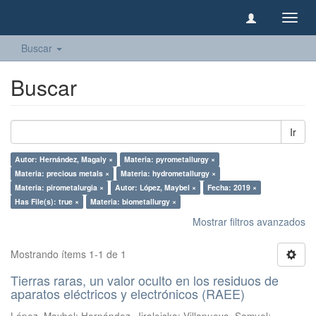
Camb
naveg
Buscar
Buscar
Ir
Autor: Hernández, Magaly ×
Materia: pyrometallurgy ×
Materia: precious metals ×
Materia: hydrometallurgy ×
Materia: pirometalurgia ×
Autor: López, Maybel ×
Fecha: 2019 ×
Has File(s): true ×
Materia: biometallurgy ×
Mostrar filtros avanzados
Mostrando ítems 1-1 de 1
Tierras raras, un valor oculto en los residuos de
aparatos eléctricos y electrónicos (RAEE)
López, Maybel
;
Hernández, Jiraleiska
;
Villanueva, Samuel
;