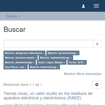
Camb
naveg
Buscar
Buscar
Ir
Materia: dangerous substances ×
Materia: pyrometallurgy ×
Materia: precious metals ×
Materia: hydrometallurgy ×
Materia: pirometalurgia ×
Autor: López, Maybel ×
Fecha: 2019 ×
Has File(s): true ×
Materia: biometallurgy ×
Mostrar filtros avanzados
Mostrando ítems 1-1 de 1
Tierras raras, un valor oculto en los residuos de
aparatos eléctricos y electrónicos (RAEE)
López, Maybel
;
Hernández, Jiraleiska
;
Villanueva, Samuel
;