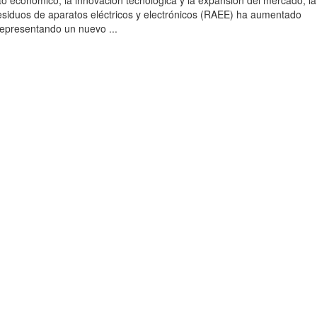
to económico, la innovación tecnológica y la expansión del mercado, la
esiduos de aparatos eléctricos y electrónicos (RAEE) ha aumentado
 representando un nuevo ...