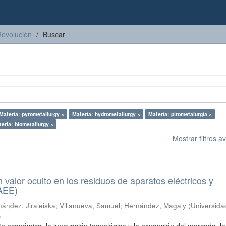
Revolución
Buscar
Materia: pyrometallurgy ×
Materia: hydrometallurgy ×
Materia: pirometalurgia ×
eria: biometallurgy ×
Mostrar filtros 
n valor oculto en los residuos de aparatos eléctricos y
RAEE)
ández, Jiraleiska
;
Villanueva, Samuel
;
Hernández, Magaly
(
Universida
)