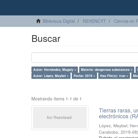
Biblioteca Digital
REVENCYT
Ciencia en 
Buscar
Autor: Hernández, Magaly ×
Materia: dangerous substances ×
Autor: López, Maybel ×
Fecha: 2019 ×
Has File(s): true ×
Mat
Mostrando ítems 1-1 de 1
Tierras raras, u
electrónicos (
López, Maybel
;
Hern
Carabobo
,
2019-08