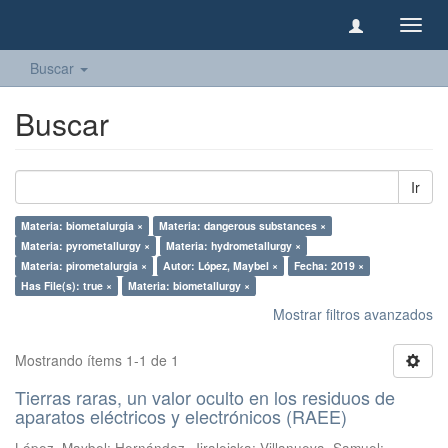
Camb
naveg
Buscar
Buscar
Ir
Materia: biometalurgia ×
Materia: dangerous substances ×
Materia: pyrometallurgy ×
Materia: hydrometallurgy ×
Materia: pirometalurgia ×
Autor: López, Maybel ×
Fecha: 2019 ×
Has File(s): true ×
Materia: biometallurgy ×
Mostrar filtros avanzados
Mostrando ítems 1-1 de 1
Tierras raras, un valor oculto en los residuos de
aparatos eléctricos y electrónicos (RAEE)
López, Maybel
;
Hernández, Jiraleiska
;
Villanueva, Samuel
;