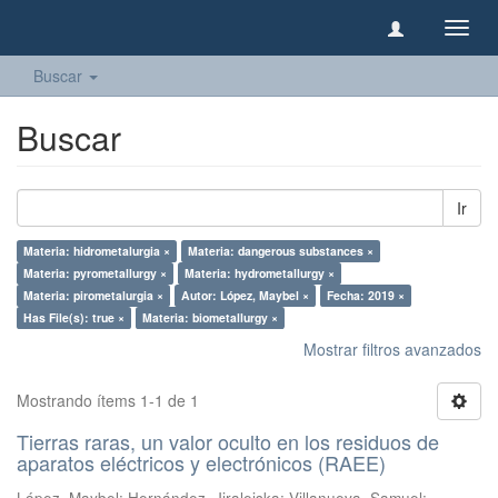
Camb
naveg
Buscar
Buscar
Ir
Materia: hidrometalurgia ×
Materia: dangerous substances ×
Materia: pyrometallurgy ×
Materia: hydrometallurgy ×
Materia: pirometalurgia ×
Autor: López, Maybel ×
Fecha: 2019 ×
Has File(s): true ×
Materia: biometallurgy ×
Mostrar filtros avanzados
Mostrando ítems 1-1 de 1
Tierras raras, un valor oculto en los residuos de
aparatos eléctricos y electrónicos (RAEE)
López, Maybel
;
Hernández, Jiraleiska
;
Villanueva, Samuel
;