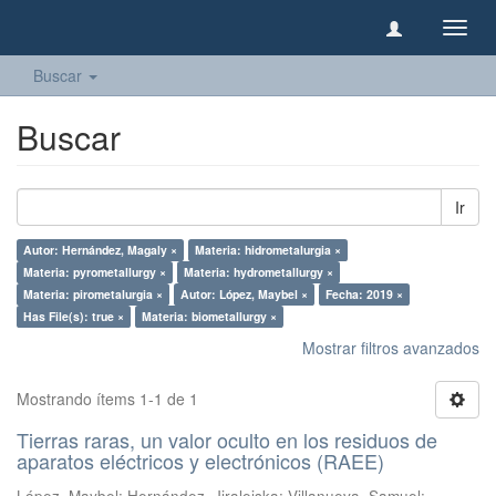
Camb
naveg
Buscar
Buscar
Ir
Autor: Hernández, Magaly ×
Materia: hidrometalurgia ×
Materia: pyrometallurgy ×
Materia: hydrometallurgy ×
Materia: pirometalurgia ×
Autor: López, Maybel ×
Fecha: 2019 ×
Has File(s): true ×
Materia: biometallurgy ×
Mostrar filtros avanzados
Mostrando ítems 1-1 de 1
Tierras raras, un valor oculto en los residuos de
aparatos eléctricos y electrónicos (RAEE)
López, Maybel
;
Hernández, Jiraleiska
;
Villanueva, Samuel
;