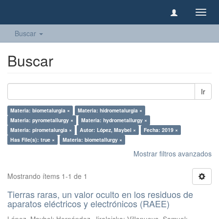
Camb
naveg
Buscar
Buscar
Ir
Materia: biometalurgia ×
Materia: hidrometalurgia ×
Materia: pyrometallurgy ×
Materia: hydrometallurgy ×
Materia: pirometalurgia ×
Autor: López, Maybel ×
Fecha: 2019 ×
Has File(s): true ×
Materia: biometallurgy ×
Mostrar filtros avanzados
Mostrando ítems 1-1 de 1
Tierras raras, un valor oculto en los residuos de
aparatos eléctricos y electrónicos (RAEE)
López, Maybel
;
Hernández, Jiraleiska
;
Villanueva, Samuel
;