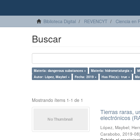
Biblioteca Digital
REVENCYT
Ciencia en 
Buscar
Materia: dangerous substances ×
Materia: hidrometalurgia ×
M
Autor: López, Maybel ×
Fecha: 2019 ×
Has File(s): true ×
Mat
Mostrando ítems 1-1 de 1
Tierras raras, u
electrónicos (
López, Maybel
;
Hern
Carabobo
,
2019-08