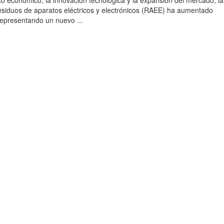
to económico, la innovación tecnológica y la expansión del mercado, la
esiduos de aparatos eléctricos y electrónicos (RAEE) ha aumentado
 representando un nuevo ...