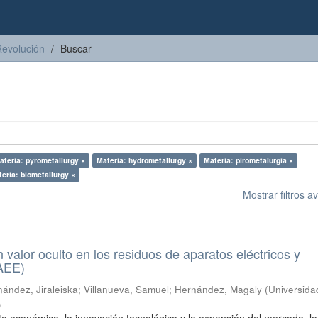
Revolución
Buscar
ateria: pyrometallurgy ×
Materia: hydrometallurgy ×
Materia: pirometalurgia ×
eria: biometallurgy ×
Mostrar filtros 
n valor oculto en los residuos de aparatos eléctricos y
RAEE)
ández, Jiraleiska
;
Villanueva, Samuel
;
Hernández, Magaly
(
Universida
)