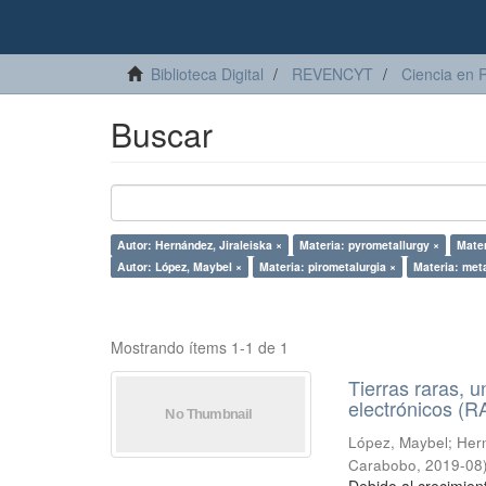
Biblioteca Digital
REVENCYT
Ciencia en 
Buscar
Autor: Hernández, Jiraleiska ×
Materia: pyrometallurgy ×
Mater
Autor: López, Maybel ×
Materia: pirometalurgia ×
Materia: met
Mostrando ítems 1-1 de 1
Tierras raras, u
electrónicos (
López, Maybel
;
Hern
Carabobo
,
2019-08