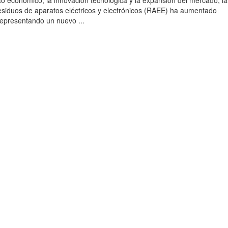
to económico, la innovación tecnológica y la expansión del mercado, la
esiduos de aparatos eléctricos y electrónicos (RAEE) ha aumentado
 representando un nuevo ...