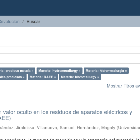
Revolución
Buscar
ia: precious metals ×
Materia: hydrometallurgy ×
Materia: hidrometalurgia ×
ales preciosos ×
Materia: RAEE ×
Materia: biometallurgy ×
Mostrar filtros 
n valor oculto en los residuos de aparatos eléctricos y
RAEE)
ández, Jiraleiska
;
Villanueva, Samuel
;
Hernández, Magaly
(
Universida
)