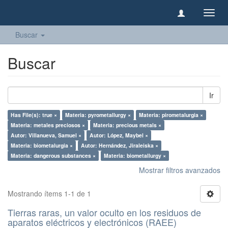
Camb
naveg
Buscar
Buscar
Ir
Has File(s): true ×
Materia: pyrometallurgy ×
Materia: pirometalurgia ×
Materia: metales preciosos ×
Materia: precious metals ×
Autor: Villanueva, Samuel ×
Autor: López, Maybel ×
Materia: biometalurgia ×
Autor: Hernández, Jiraleiska ×
Materia: dangerous substances ×
Materia: biometallurgy ×
Mostrar filtros avanzados
Mostrando ítems 1-1 de 1
Tierras raras, un valor oculto en los residuos de
aparatos eléctricos y electrónicos (RAEE)