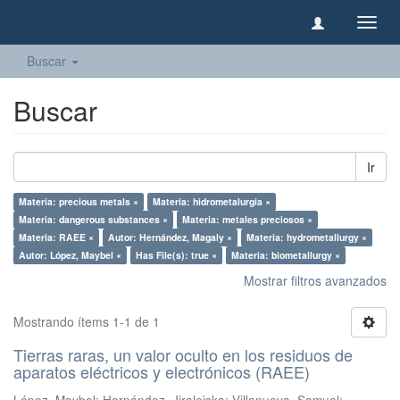
Camb
naveg
Buscar
Buscar
Ir
Materia: precious metals ×
Materia: hidrometalurgia ×
Materia: dangerous substances ×
Materia: metales preciosos ×
Materia: RAEE ×
Autor: Hernández, Magaly ×
Materia: hydrometallurgy ×
Autor: López, Maybel ×
Has File(s): true ×
Materia: biometallurgy ×
Mostrar filtros avanzados
Mostrando ítems 1-1 de 1
Tierras raras, un valor oculto en los residuos de
aparatos eléctricos y electrónicos (RAEE)
López, Maybel
;
Hernández, Jiraleiska
;
Villanueva, Samuel
;