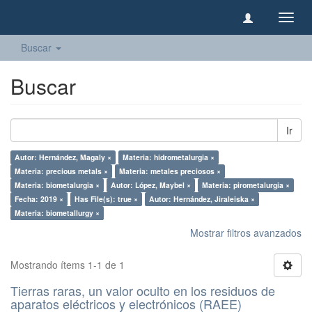
Camb
naveg
Buscar
Buscar
Ir
Autor: Hernández, Magaly ×
Materia: hidrometalurgia ×
Materia: precious metals ×
Materia: metales preciosos ×
Materia: biometalurgia ×
Autor: López, Maybel ×
Materia: pirometalurgia ×
Fecha: 2019 ×
Has File(s): true ×
Autor: Hernández, Jiraleiska ×
Materia: biometallurgy ×
Mostrar filtros avanzados
Mostrando ítems 1-1 de 1
Tierras raras, un valor oculto en los residuos de
aparatos eléctricos y electrónicos (RAEE)