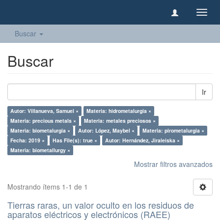
Camb
naveg
Buscar
Buscar
Ir
Autor: Villanueva, Samuel ×
Materia: hidrometalurgia ×
Materia: precious metals ×
Materia: metales preciosos ×
Materia: biometalurgia ×
Autor: López, Maybel ×
Materia: pirometalurgia ×
Fecha: 2019 ×
Has File(s): true ×
Autor: Hernández, Jiraleiska ×
Materia: biometallurgy ×
Mostrar filtros avanzados
Mostrando ítems 1-1 de 1
Tierras raras, un valor oculto en los residuos de
aparatos eléctricos y electrónicos (RAEE)