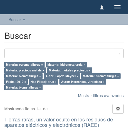
Camb
naveg
Buscar
Buscar
Ir
Materia: pyrometallurgy ×
Materia: hidrometalurgia ×
Materia: precious metals ×
Materia: metales preciosos ×
Materia: biometalurgia ×
Autor: López, Maybel ×
Materia: pirometalurgia ×
Fecha: 2019 ×
Has File(s): true ×
Autor: Hernández, Jiraleiska ×
Materia: biometallurgy ×
Mostrar filtros avanzados
Mostrando ítems 1-1 de 1
Tierras raras, un valor oculto en los residuos de
aparatos eléctricos y electrónicos (RAEE)