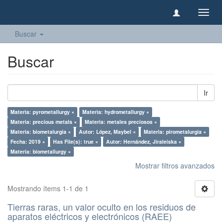
Camb
naveg
Buscar
Buscar
Ir
Materia: pyrometallurgy ×
Materia: hydrometallurgy ×
Materia: precious metals ×
Materia: metales preciosos ×
Materia: biometalurgia ×
Autor: López, Maybel ×
Materia: pirometalurgia ×
Fecha: 2019 ×
Has File(s): true ×
Autor: Hernández, Jiraleiska ×
Materia: biometallurgy ×
Mostrar filtros avanzados
Mostrando ítems 1-1 de 1
Tierras raras, un valor oculto en los residuos de
aparatos eléctricos y electrónicos (RAEE)