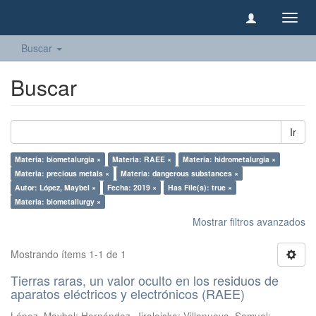
Camb
naveg
Buscar
Buscar
Ir
Materia: biometalurgia ×
Materia: RAEE ×
Materia: hidrometalurgia ×
Materia: precious metals ×
Materia: dangerous substances ×
Autor: López, Maybel ×
Fecha: 2019 ×
Has File(s): true ×
Materia: biometallurgy ×
Mostrar filtros avanzados
Mostrando ítems 1-1 de 1
Tierras raras, un valor oculto en los residuos de
aparatos eléctricos y electrónicos (RAEE)
López, Maybel
;
Hernández, Jiraleiska
;
Villanueva, Samuel
;