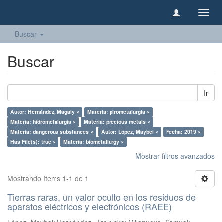
Camb
naveg
Buscar
Buscar
Ir
Autor: Hernández, Magaly ×
Materia: pirometalurgia ×
Materia: hidrometalurgia ×
Materia: precious metals ×
Materia: dangerous substances ×
Autor: López, Maybel ×
Fecha: 2019 ×
Has File(s): true ×
Materia: biometallurgy ×
Mostrar filtros avanzados
Mostrando ítems 1-1 de 1
Tierras raras, un valor oculto en los residuos de
aparatos eléctricos y electrónicos (RAEE)
López, Maybel
;
Hernández, Jiraleiska
;
Villanueva, Samuel
;