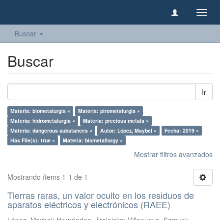
Camb
naveg
Buscar
Buscar
Ir
Materia: biometalurgia ×
Materia: pirometalurgia ×
Materia: hidrometalurgia ×
Materia: precious metals ×
Materia: dangerous substances ×
Autor: López, Maybel ×
Fecha: 2019 ×
Has File(s): true ×
Materia: biometallurgy ×
Mostrar filtros avanzados
Mostrando ítems 1-1 de 1
Tierras raras, un valor oculto en los residuos de
aparatos eléctricos y electrónicos (RAEE)
López, Maybel
;
Hernández, Jiraleiska
;
Villanueva, Samuel
;