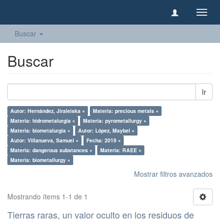
Camb
naveg
Buscar
Buscar
Ir
Autor: Hernández, Jiraleiska ×
Materia: precious metals ×
Materia: hidrometalurgia ×
Materia: pyrometallurgy ×
Materia: biometalurgia ×
Autor: López, Maybel ×
Autor: Villanueva, Samuel ×
Fecha: 2019 ×
Materia: dangerous substances ×
Materia: RAEE ×
Materia: biometallurgy ×
Mostrar filtros avanzados
Mostrando ítems 1-1 de 1
Tierras raras, un valor oculto en los residuos de