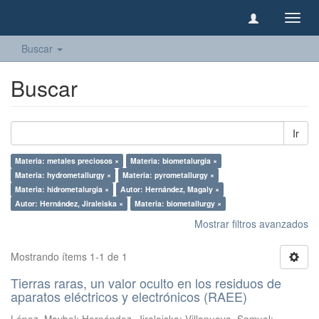
Camb
naveg
Buscar
Buscar
Ir
Materia: metales preciosos ×
Materia: biometalurgia ×
Materia: hydrometallurgy ×
Materia: pyrometallurgy ×
Materia: hidrometalurgia ×
Autor: Hernández, Magaly ×
Autor: Hernández, Jiraleiska ×
Materia: biometallurgy ×
Mostrar filtros avanzados
Mostrando ítems 1-1 de 1
Tierras raras, un valor oculto en los residuos de
aparatos eléctricos y electrónicos (RAEE)
López, Maybel
;
Hernández, Jiraleiska
;
Villanueva, Samuel
;