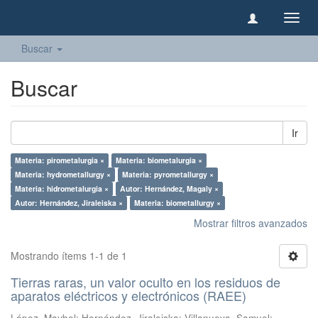
Camb
naveg
Buscar
Buscar
Ir
Materia: pirometalurgia ×
Materia: biometalurgia ×
Materia: hydrometallurgy ×
Materia: pyrometallurgy ×
Materia: hidrometalurgia ×
Autor: Hernández, Magaly ×
Autor: Hernández, Jiraleiska ×
Materia: biometallurgy ×
Mostrar filtros avanzados
Mostrando ítems 1-1 de 1
Tierras raras, un valor oculto en los residuos de
aparatos eléctricos y electrónicos (RAEE)
López, Maybel
;
Hernández, Jiraleiska
;
Villanueva, Samuel
;