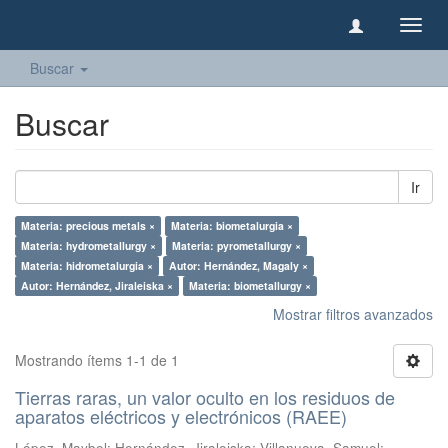
Camb
naveg
Buscar
Buscar
Ir
Materia: precious metals ×
Materia: biometalurgia ×
Materia: hydrometallurgy ×
Materia: pyrometallurgy ×
Materia: hidrometalurgia ×
Autor: Hernández, Magaly ×
Autor: Hernández, Jiraleiska ×
Materia: biometallurgy ×
Mostrar filtros avanzados
Mostrando ítems 1-1 de 1
Tierras raras, un valor oculto en los residuos de
aparatos eléctricos y electrónicos (RAEE)
López, Maybel
;
Hernández, Jiraleiska
;
Villanueva, Samuel
;