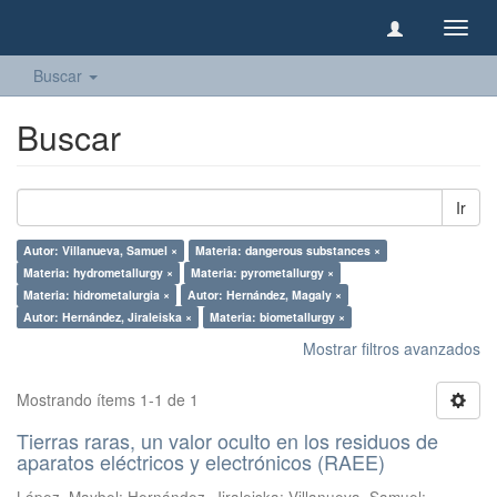
Camb
naveg
Buscar
Buscar
Ir
Autor: Villanueva, Samuel ×
Materia: dangerous substances ×
Materia: hydrometallurgy ×
Materia: pyrometallurgy ×
Materia: hidrometalurgia ×
Autor: Hernández, Magaly ×
Autor: Hernández, Jiraleiska ×
Materia: biometallurgy ×
Mostrar filtros avanzados
Mostrando ítems 1-1 de 1
Tierras raras, un valor oculto en los residuos de
aparatos eléctricos y electrónicos (RAEE)
López, Maybel
;
Hernández, Jiraleiska
;
Villanueva, Samuel
;