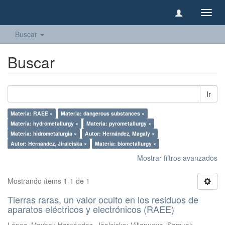
Camb
naveg
Buscar
Buscar
Ir
Materia: RAEE ×
Materia: dangerous substances ×
Materia: hydrometallurgy ×
Materia: pyrometallurgy ×
Materia: hidrometalurgia ×
Autor: Hernández, Magaly ×
Autor: Hernández, Jiraleiska ×
Materia: biometallurgy ×
Mostrar filtros avanzados
Mostrando ítems 1-1 de 1
Tierras raras, un valor oculto en los residuos de
aparatos eléctricos y electrónicos (RAEE)
López, Maybel
;
Hernández, Jiraleiska
;
Villanueva, Samuel
;