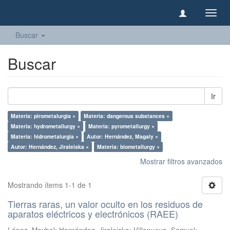
Camb
naveg
Buscar
Buscar
Ir
Materia: pirometalurgia ×
Materia: dangerous substances ×
Materia: hydrometallurgy ×
Materia: pyrometallurgy ×
Materia: hidrometalurgia ×
Autor: Hernández, Magaly ×
Autor: Hernández, Jiraleiska ×
Materia: biometallurgy ×
Mostrar filtros avanzados
Mostrando ítems 1-1 de 1
Tierras raras, un valor oculto en los residuos de
aparatos eléctricos y electrónicos (RAEE)
López, Maybel
;
Hernández, Jiraleiska
;
Villanueva, Samuel
;