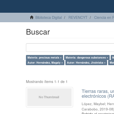
Biblioteca Digital
REVENCYT
Ciencia en 
Buscar
Materia: precious metals ×
Materia: dangerous substances ×
M
Autor: Hernández, Magaly ×
Autor: Hernández, Jiraleiska ×
Mat
Mostrando ítems 1-1 de 1
Tierras raras, u
electrónicos (
López, Maybel
;
Hern
Carabobo
,
2019-08