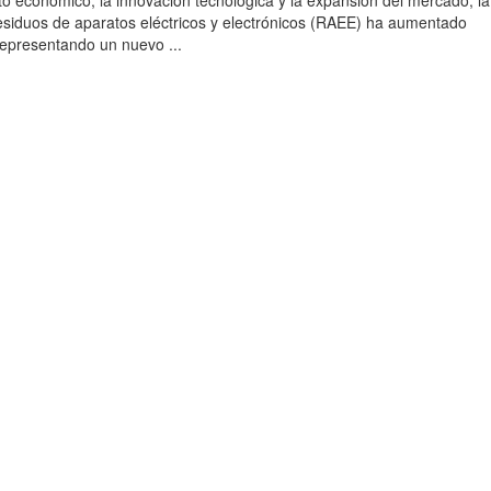
to económico, la innovación tecnológica y la expansión del mercado, la
esiduos de aparatos eléctricos y electrónicos (RAEE) ha aumentado
 representando un nuevo ...