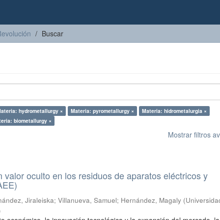
Revolución
Buscar
ateria: hydrometallurgy ×
Materia: pyrometallurgy ×
Materia: hidrometalurgia ×
eria: biometallurgy ×
Mostrar filtros 
n valor oculto en los residuos de aparatos eléctricos y
RAEE)
ández, Jiraleiska
;
Villanueva, Samuel
;
Hernández, Magaly
(
Universida
)