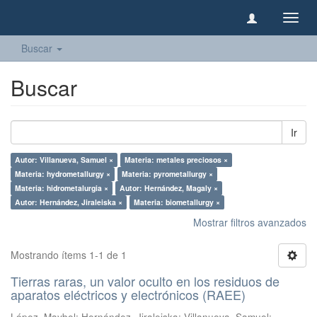
Camb
naveg
Buscar
Buscar
Ir
Autor: Villanueva, Samuel ×
Materia: metales preciosos ×
Materia: hydrometallurgy ×
Materia: pyrometallurgy ×
Materia: hidrometalurgia ×
Autor: Hernández, Magaly ×
Autor: Hernández, Jiraleiska ×
Materia: biometallurgy ×
Mostrar filtros avanzados
Mostrando ítems 1-1 de 1
Tierras raras, un valor oculto en los residuos de
aparatos eléctricos y electrónicos (RAEE)
López, Maybel
;
Hernández, Jiraleiska
;
Villanueva, Samuel
;