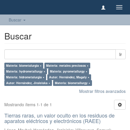
Camb
naveg
Buscar
Buscar
Ir
Materia: biometalurgia ×
Materia: metales preciosos ×
Materia: hydrometallurgy ×
Materia: pyrometallurgy ×
Materia: hidrometalurgia ×
Autor: Hernández, Magaly ×
Autor: Hernández, Jiraleiska ×
Materia: biometallurgy ×
Mostrar filtros avanzados
Mostrando ítems 1-1 de 1
Tierras raras, un valor oculto en los residuos de
aparatos eléctricos y electrónicos (RAEE)
López, Maybel
;
Hernández, Jiraleiska
;
Villanueva, Samuel
;