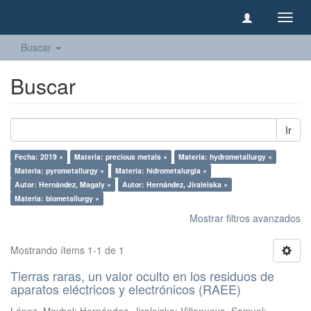
Camb
naveg
Buscar
Buscar
Ir
Fecha: 2019 ×
Materia: precious metals ×
Materia: hydrometallurgy ×
Materia: pyrometallurgy ×
Materia: hidrometalurgia ×
Autor: Hernández, Magaly ×
Autor: Hernández, Jiraleiska ×
Materia: biometallurgy ×
Mostrar filtros avanzados
Mostrando ítems 1-1 de 1
Tierras raras, un valor oculto en los residuos de
aparatos eléctricos y electrónicos (RAEE)
López, Maybel
;
Hernández, Jiraleiska
;
Villanueva, Samuel
;