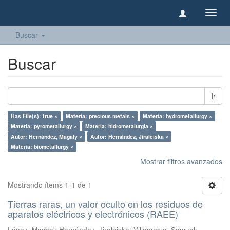
Camb
naveg
Buscar
Buscar
Ir
Has File(s): true ×
Materia: precious metals ×
Materia: hydrometallurgy ×
Materia: pyrometallurgy ×
Materia: hidrometalurgia ×
Autor: Hernández, Magaly ×
Autor: Hernández, Jiraleiska ×
Materia: biometallurgy ×
Mostrar filtros avanzados
Mostrando ítems 1-1 de 1
Tierras raras, un valor oculto en los residuos de
aparatos eléctricos y electrónicos (RAEE)
López, Maybel
;
Hernández, Jiraleiska
;
Villanueva, Samuel
;