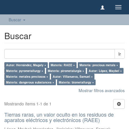
Camb
naveg
Buscar
Buscar
Ir
Autor: Hernández, Magaly ×
Materia: RAEE ×
Materia: precious metals ×
Materia: pyrometallurgy ×
Materia: pirometalurgia ×
Autor: López, Maybel ×
Materia: metales preciosos ×
Autor: Villanueva, Samuel ×
Materia: dangerous substances ×
Materia: biometallurgy ×
Mostrar filtros avanzados
Mostrando ítems 1-1 de 1
Tierras raras, un valor oculto en los residuos de
aparatos eléctricos y electrónicos (RAEE)
López, Maybel
;
Hernández, Jiraleiska
;
Villanueva, Samuel
;