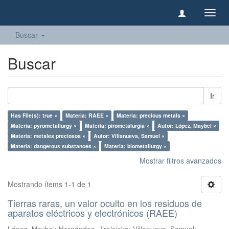
Camb
naveg
Buscar
Buscar
Ir
Has File(s): true ×
Materia: RAEE ×
Materia: precious metals ×
Materia: pyrometallurgy ×
Materia: pirometalurgia ×
Autor: López, Maybel ×
Materia: metales preciosos ×
Autor: Villanueva, Samuel ×
Materia: dangerous substances ×
Materia: biometallurgy ×
Mostrar filtros avanzados
Mostrando ítems 1-1 de 1
Tierras raras, un valor oculto en los residuos de
aparatos eléctricos y electrónicos (RAEE)
López, Maybel
;
Hernández, Jiraleiska
;
Villanueva, Samuel
;