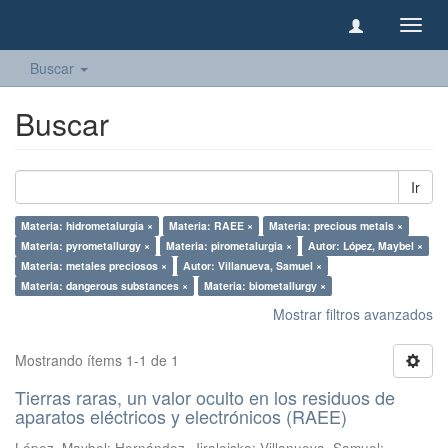
Camb
naveg
Buscar
Buscar
Ir
Materia: hidrometalurgia ×
Materia: RAEE ×
Materia: precious metals ×
Materia: pyrometallurgy ×
Materia: pirometalurgia ×
Autor: López, Maybel ×
Materia: metales preciosos ×
Autor: Villanueva, Samuel ×
Materia: dangerous substances ×
Materia: biometallurgy ×
Mostrar filtros avanzados
Mostrando ítems 1-1 de 1
Tierras raras, un valor oculto en los residuos de
aparatos eléctricos y electrónicos (RAEE)
López, Maybel
;
Hernández, Jiraleiska
;
Villanueva, Samuel
;