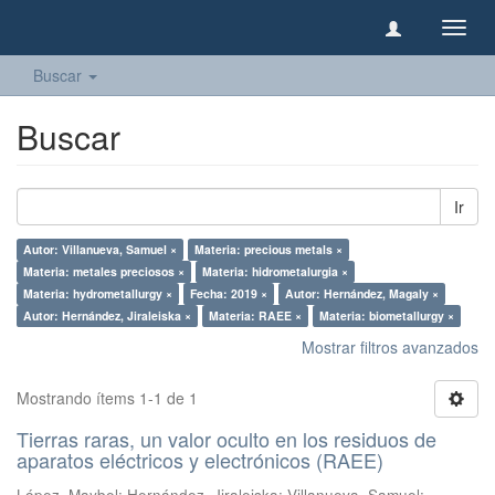
Camb
naveg
Buscar
Buscar
Ir
Autor: Villanueva, Samuel ×
Materia: precious metals ×
Materia: metales preciosos ×
Materia: hidrometalurgia ×
Materia: hydrometallurgy ×
Fecha: 2019 ×
Autor: Hernández, Magaly ×
Autor: Hernández, Jiraleiska ×
Materia: RAEE ×
Materia: biometallurgy ×
Mostrar filtros avanzados
Mostrando ítems 1-1 de 1
Tierras raras, un valor oculto en los residuos de
aparatos eléctricos y electrónicos (RAEE)
López, Maybel
;
Hernández, Jiraleiska
;
Villanueva, Samuel
;