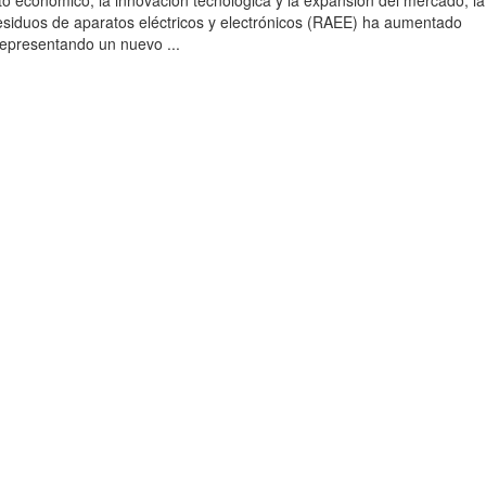
to económico, la innovación tecnológica y la expansión del mercado, la
esiduos de aparatos eléctricos y electrónicos (RAEE) ha aumentado
 representando un nuevo ...