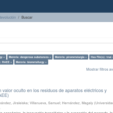
Revolución
Buscar
gy ×
Materia: dangerous substances ×
Materia: pirometalurgia ×
Has File(s): true 
a: RAEE ×
Materia: biometallurgy ×
Mostrar filtros 
n valor oculto en los residuos de aparatos eléctricos y
RAEE)
ández, Jiraleiska
;
Villanueva, Samuel
;
Hernández, Magaly
(
Universida
)