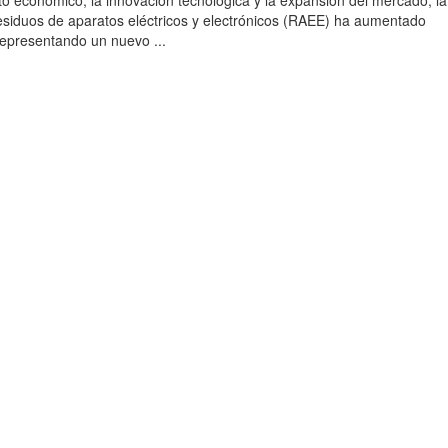
to económico, la innovación tecnológica y la expansión del mercado, la
esiduos de aparatos eléctricos y electrónicos (RAEE) ha aumentado
 representando un nuevo ...