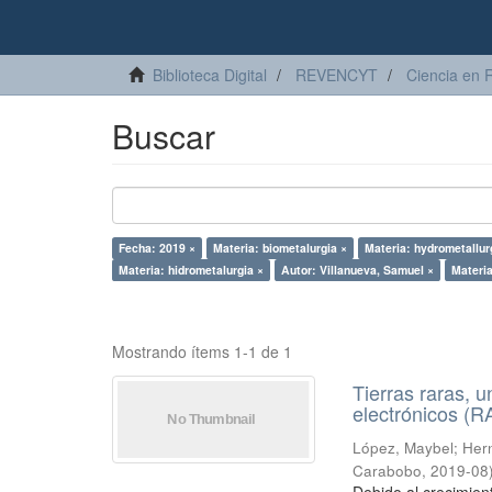
Biblioteca Digital
REVENCYT
Ciencia en 
Buscar
Fecha: 2019 ×
Materia: biometalurgia ×
Materia: hydrometallur
Materia: hidrometalurgia ×
Autor: Villanueva, Samuel ×
Materi
Mostrando ítems 1-1 de 1
Tierras raras, u
electrónicos (
López, Maybel
;
Hern
Carabobo
,
2019-08