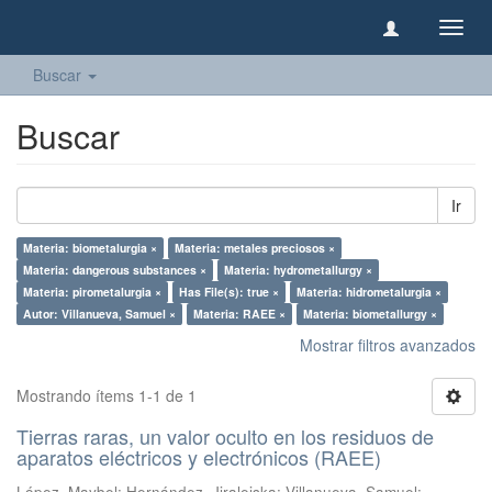
Camb
naveg
Buscar
Buscar
Ir
Materia: biometalurgia ×
Materia: metales preciosos ×
Materia: dangerous substances ×
Materia: hydrometallurgy ×
Materia: pirometalurgia ×
Has File(s): true ×
Materia: hidrometalurgia ×
Autor: Villanueva, Samuel ×
Materia: RAEE ×
Materia: biometallurgy ×
Mostrar filtros avanzados
Mostrando ítems 1-1 de 1
Tierras raras, un valor oculto en los residuos de
aparatos eléctricos y electrónicos (RAEE)
López, Maybel
;
Hernández, Jiraleiska
;
Villanueva, Samuel
;