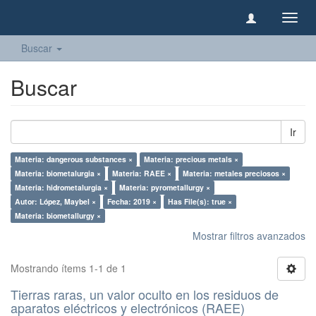
Camb
naveg
Buscar
Buscar
Ir
Materia: dangerous substances ×
Materia: precious metals ×
Materia: biometalurgia ×
Materia: RAEE ×
Materia: metales preciosos ×
Materia: hidrometalurgia ×
Materia: pyrometallurgy ×
Autor: López, Maybel ×
Fecha: 2019 ×
Has File(s): true ×
Materia: biometallurgy ×
Mostrar filtros avanzados
Mostrando ítems 1-1 de 1
Tierras raras, un valor oculto en los residuos de
aparatos eléctricos y electrónicos (RAEE)