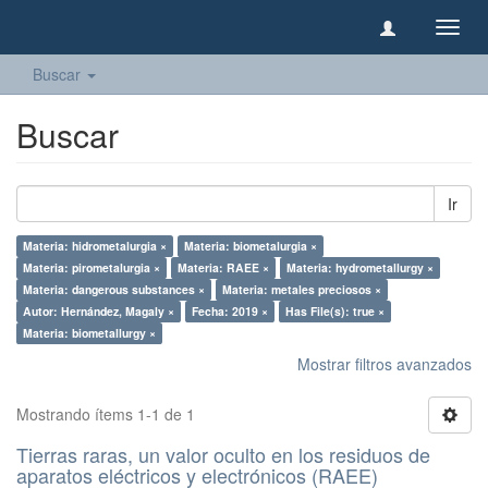
Camb
naveg
Buscar
Buscar
Ir
Materia: hidrometalurgia ×
Materia: biometalurgia ×
Materia: pirometalurgia ×
Materia: RAEE ×
Materia: hydrometallurgy ×
Materia: dangerous substances ×
Materia: metales preciosos ×
Autor: Hernández, Magaly ×
Fecha: 2019 ×
Has File(s): true ×
Materia: biometallurgy ×
Mostrar filtros avanzados
Mostrando ítems 1-1 de 1
Tierras raras, un valor oculto en los residuos de
aparatos eléctricos y electrónicos (RAEE)